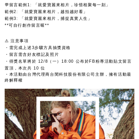
💬留言範例1: 「就愛寶麗來相片，珍惜相聚每一刻」
範例2: 「就愛寶麗來相片，越拍越好看」
範例3: 「就愛寶麗來相片，捕捉真實人生」
**可自行創作留言喔**
⚠️ 注意事項
・需完成上述3步驟方具抽獎資格
・留言需含好友標記及照片
・得獎名單將於 12/8（一）18:00 公布於FB粉專活動貼文留言
置頂，本次共 10 位
・本活動由台灣代理商台閔科技股份有限公司主辦，擁有活動最
終解釋權