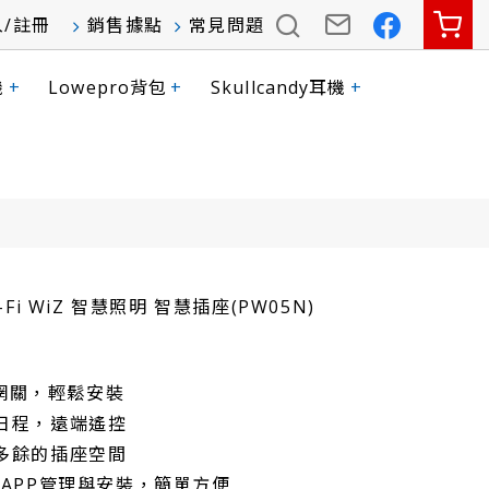
入
/
註冊
銷售據點
常見問題
機
+
Lowepro背包
+
Skullcandy耳機
+
Wi-Fi WiZ 智慧照明 智慧插座(PW05N)
須網關，輕鬆安裝
日程，遠端遙控
多餘的插座空間
機APP管理與安裝，簡單方便