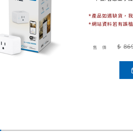
*產品如遇缺貨，
*網站資料若有誤
86
售 價