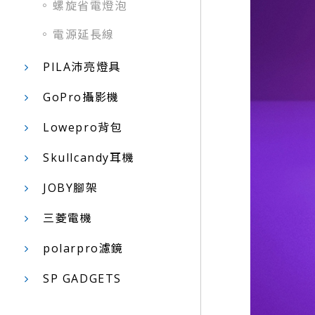
螺旋省電燈泡
電源延長線
PILA沛亮燈具
GoPro攝影機
Lowepro背包
Skullcandy耳機
JOBY腳架
三菱電機
polarpro濾鏡
SP GADGETS