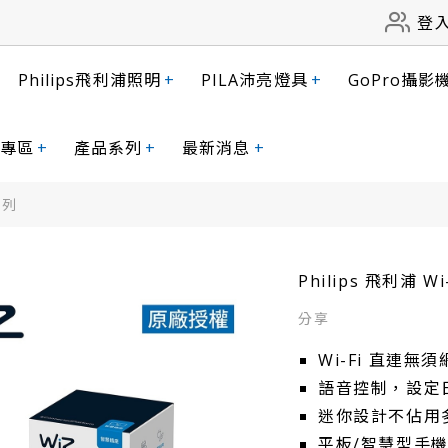
登
Philips飛利浦照明
+
PILA沛亮燈具
+
GoPro攝影
專區
+
產品系列
+
最新消息
+
系列
Philips 飛利浦 
Wi-Fi 直連無
語音控制，設定
迷你設計不佔用
平板/智慧型手