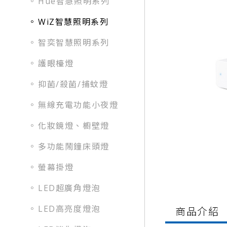
Hue智慧照明系列
WiZ智慧照明系列
智奕智慧照明系列
護眼檯燈
抑菌/殺菌/捕蚊燈
無線充電功能小夜燈
化妝鏡燈、櫥壁燈
多功能鬧鐘床頭燈
螢幕掛燈
LED超廣角燈泡
LED高亮度燈泡
商品介紹