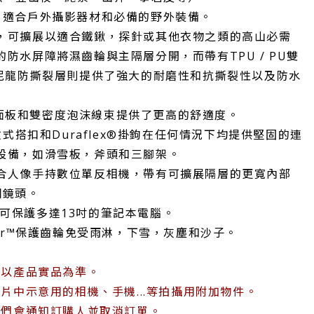
，適合戶外攝影器材和必備的野外裝備。
，可擴展以適合鐵鍬，探針或其他衣物之類的高山必需
防水屏障將濕齒輪與主隔層分開，而帶有TPU / PU雙
0尼龍防撕裂層則提供了強大的耐磨性和抗撕裂性以及防水
e™後面板和雙密度泡沫線束提供了更高的舒適度。
釋放式搭扣和Duraflex®掛鉤在任何情況下均提供堅固的連
設備，如滑雪板，斧頭和三腳架。
合人像手持數位單反相機，帶有可擴展隔層的更寬內部
個鏡頭。
™隔層可保護多達13吋的筆記本電腦。
ver™保護齒輪免受雨淋，下雪，灰塵和沙子。
請以產品實品為準。
片中示意用的相機、手機...等拍攝用附加物件。
我們會通知訂購人並取消訂單。