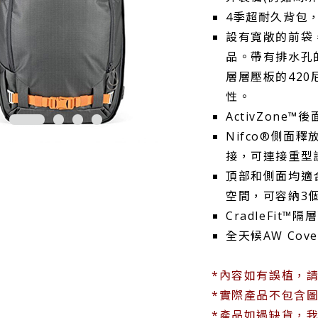
4季超耐久背包
設有寬敞的前袋
品。帶有排水孔的
層層壓板的42
性。
ActivZon
Nifco®側面
接，可連接重型
頂部和側面均適
空間，可容納3
CradleFit
全天候AW Co
*內容如有誤植，
*實際產品不包含圖
*產品如遇缺貨，