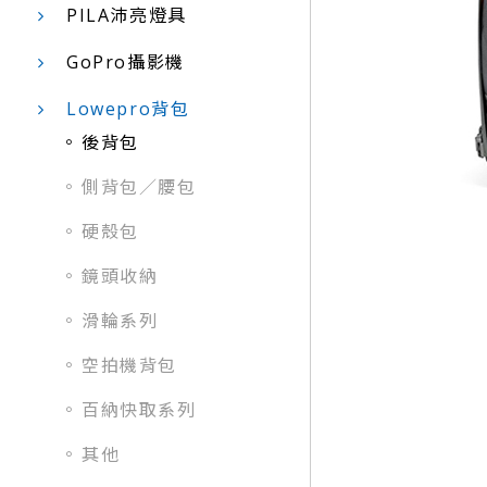
PILA沛亮燈具
GoPro攝影機
Lowepro背包
後背包
側背包／腰包
硬殼包
鏡頭收納
滑輪系列
空拍機背包
百納快取系列
其他