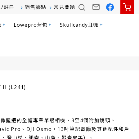
入
/
註冊
銷售據點
常見問題
機
+
Lowepro背包
+
Skullcandy耳機
+
II (L241)
人像握把的全幅專業單眼相機，3至4個附加鏡頭、
avic Pro、DJI Osmo，13吋筆記電腦及其他配件和戶
冰爪、登山杖、繩索、山斧、攀岩皮等）。