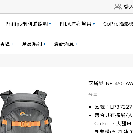
登
Philips飛利浦照明
+
PILA沛亮燈具
+
GoPro攝影
專區
+
產品系列
+
最新消息
+
惠斯樂 BP 450 AW 
品號：LP37227
適合具有擴展/
GoPro、大疆M
外裝備(例如: