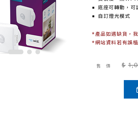
底座可轉動，可
自訂燈光模式
*產品如遇缺貨，
*網站資料若有誤
1,
售 價