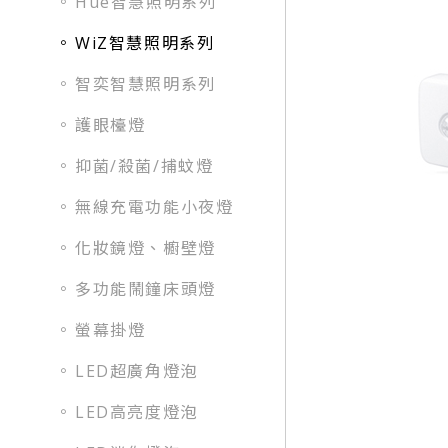
Hue智慧照明系列
WiZ智慧照明系列
智奕智慧照明系列
護眼檯燈
抑菌/殺菌/捕蚊燈
無線充電功能小夜燈
化妝鏡燈、櫥壁燈
多功能鬧鐘床頭燈
螢幕掛燈
LED超廣角燈泡
LED高亮度燈泡