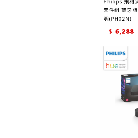
Philips 飛
套件組 藍牙版
明(PH02N)
6,288