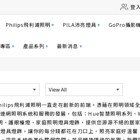
登
Philips飛利浦照明
+
PILA沛亮燈具
+
GoPro攝影
專區
+
產品系列
+
最新消息
+
hilips飛利浦照明一直走在創新的前端。憑藉在照明領
慧連網照明系統和服務的發展，包括：Hue智慧照明系列、Wi
室內照明、護眼檯燈、家庭照明燈具燈飾，提供您源源不絕的
、燈具燈飾，讓你的每分錢都花在刀口上，照亮家庭好溫馨