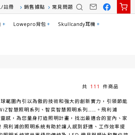
入
/
註冊
銷售據點
常見問題
機
+
Lowepro背包
+
Skullcandy耳機
+
111
域全球範圍內引以為傲的技術和強大的創新實力，引領節能
Z智慧照明系列、智奕智慧照明系列......。飛利浦
居家靈感，為您量身打造照明計畫，找出最適合的室內、家
！飛利浦的照明系統有助於讓人感到舒適、工作效率提