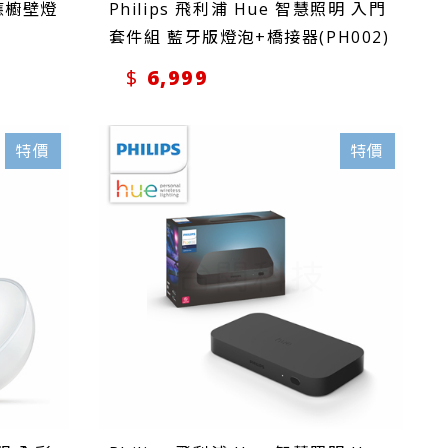
感應櫥壁燈
Philips 飛利浦 Hue 智慧照明 入門
套件組 藍牙版燈泡+橋接器(PH002)
6,999
特價
特價