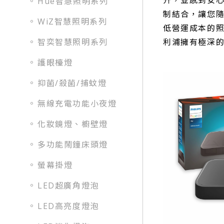
升，並感到安心
Hue智慧照明系列
制結合，讓您隨
WiZ智慧照明系列
低營運成本的
智奕智慧照明系列
利浦擁有極深
護眼檯燈
抑菌/殺菌/捕蚊燈
無線充電功能小夜燈
化妝鏡燈、櫥壁燈
多功能鬧鐘床頭燈
螢幕掛燈
LED超廣角燈泡
LED高亮度燈泡