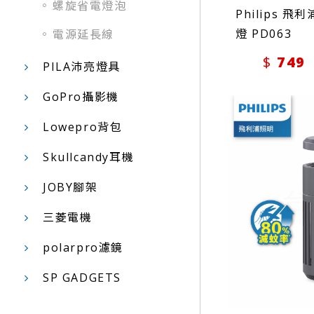
螺旋省電燈泡
Philips 飛
燈 PD063
電源延長線
749
PILA沛亮燈具
GoPro攝影機
Lowepro背包
Skullcandy耳機
JOBY腳架
三菱電機
polarpro濾鏡
SP GADGETS