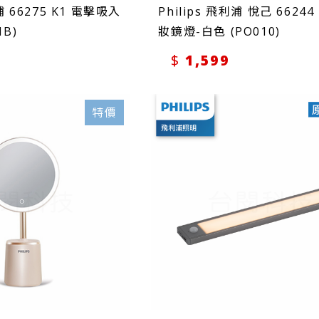
利浦 66275 K1 電擊吸入
Philips 飛利浦 悅己 66244
B)
妝鏡燈-白色 (PO010)
1,599
特價