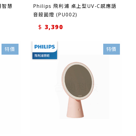
軒朗智慧
Philips 飛利浦 桌上型UV-C感應語
音殺菌燈 (PU002)
3,390
特價
特價