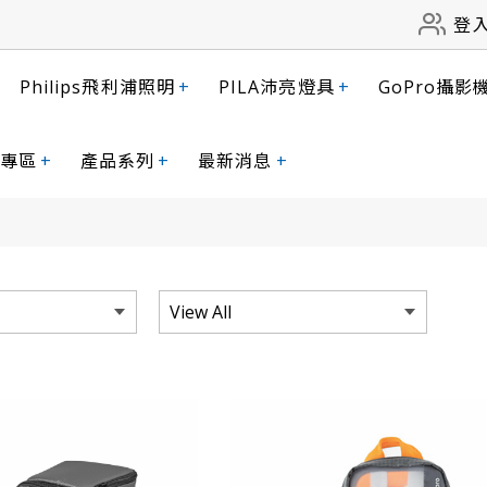
登
Philips飛利浦照明
+
PILA沛亮燈具
+
GoPro攝影
專區
+
產品系列
+
最新消息
+