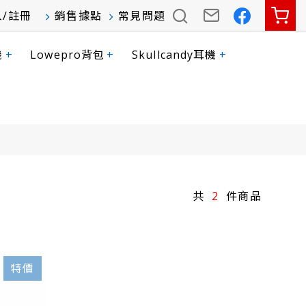
入
/
註冊
銷售據點
常見問題
機
+
Lowepro背包
+
Skullcandy耳機
+
2
特價