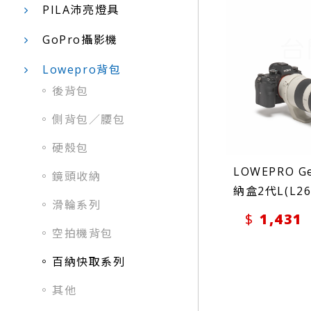
PILA沛亮燈具
GoPro攝影機
Lowepro背包
後背包
側背包／腰包
硬殼包
LOWEPRO 
鏡頭收納
納盒2代L(L26
滑輪系列
1,431
空拍機背包
百納快取系列
其他