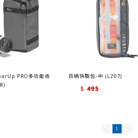
GearUp PRO多功能收
百納快取包-中 (L207)
8)
495
1