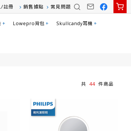
入
/
註冊
銷售據點
常見問題
機
+
Lowepro背包
+
Skullcandy耳機
+
44