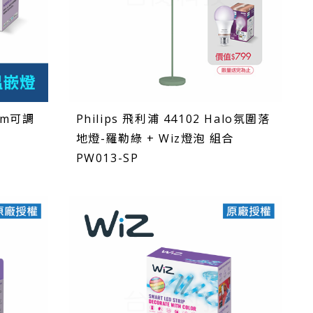
9cm可調
Philips 飛利浦 44102 Halo氛圍落
地燈-羅勒綠 + Wiz燈泡 組合
PW013-SP