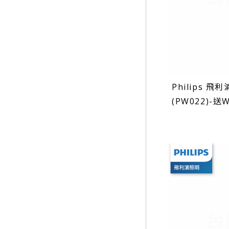
Philips 飛
(PW022)-送