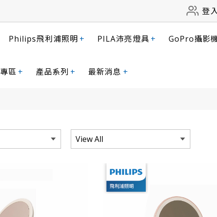
登
Philips飛利浦照明
+
PILA沛亮燈具
+
GoPro攝影
專區
+
產品系列
+
最新消息
+