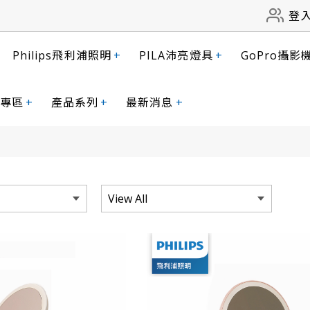
登
Philips飛利浦照明
+
PILA沛亮燈具
+
GoPro攝影
專區
+
產品系列
+
最新消息
+