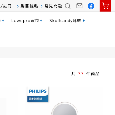
入
/
註冊
銷售據點
常見問題
機
+
Lowepro背包
+
Skullcandy耳機
+
37